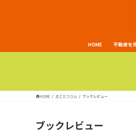
コ
ナ
ン
ビ
テ
ゲ
ン
ー
ツ
シ
HOME
不動産を
へ
ョ
ス
ン
キ
に
ッ
移
プ
動
HOME
まどかコラム
ブックレビュー
ブックレビュー