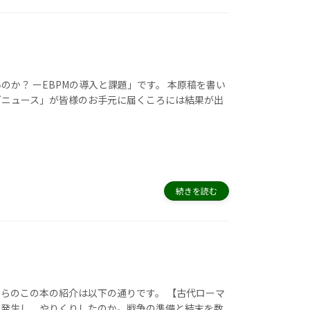
か？ ーEBPMの導入と課題」です。 本原稿を書い
グニュース」が皆様のお手元に届くころには結果が出
続きを読む
らのこの本の紹介は以下の通りです。 【古代ローマ
が発生し、やりくりしたのか。戦争の準備と結末を数