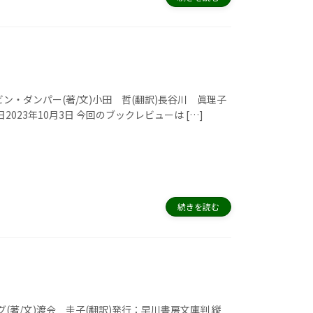
ン・ダンパー(著/文)小田 哲(翻訳)長谷川 眞理子
売日2023年10月3日 今回のブックレビューは […]
続きを読む
(著/文)渡会 圭子(翻訳)発行：早川書房文庫判 縦