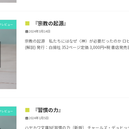
『宗教の起源』
クレビュー
2024年3月14日
宗教の起源 私たちにはなぜ〈神〉が必要だったのか ロビ
(解説) 発行：白揚社 352ページ定価 3,000円+税 書店発
『習慣の力』
クレビュー
2024年1月5日
ハヤカワ文庫NF習慣の力〔新版〕 チャールズ・デュヒッグ