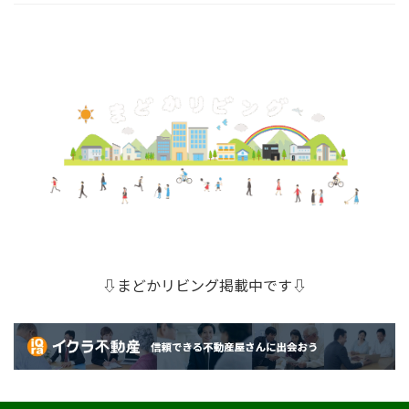
⇩まどかリビング掲載中です⇩