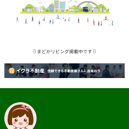
⇩まどかリビング掲載中です⇩