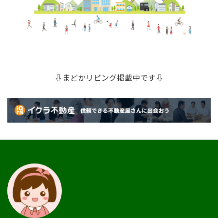
⇩まどかリビング掲載中です⇩