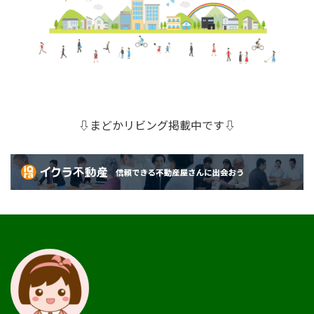
⇩まどかリビング掲載中です⇩