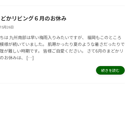
まどかリビング６月のお休み
5年5月26日
ちは 九州南部は早い梅雨入りみたいですが、 福岡もこのところ
模様が続いていました。 肌寒かったり夏のような暑さだったりで
理が難しい時期です。 皆様ご自愛ください。 さて6月のまどかリ
のお休みは、 […]
続きを読む