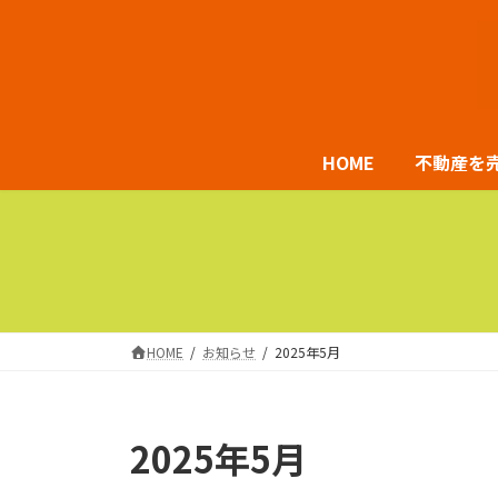
コ
ナ
ン
ビ
テ
ゲ
ン
ー
ツ
シ
HOME
不動産を
へ
ョ
ス
ン
キ
に
ッ
移
プ
動
HOME
お知らせ
2025年5月
2025年5月