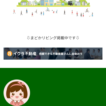
⇩まどかリビング掲載中です⇩