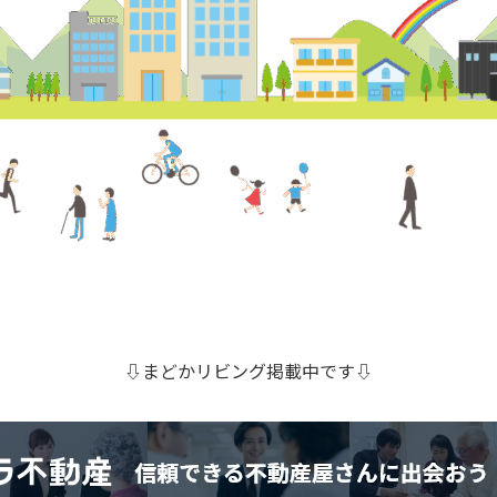
⇩まどかリビング掲載中です⇩