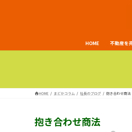
コ
ナ
ン
ビ
テ
ゲ
ン
ー
ツ
シ
HOME
不動産を
へ
ョ
ス
ン
キ
に
ッ
移
プ
動
HOME
まどかコラム
社長のブログ
抱き合わせ商法
抱き合わせ商法