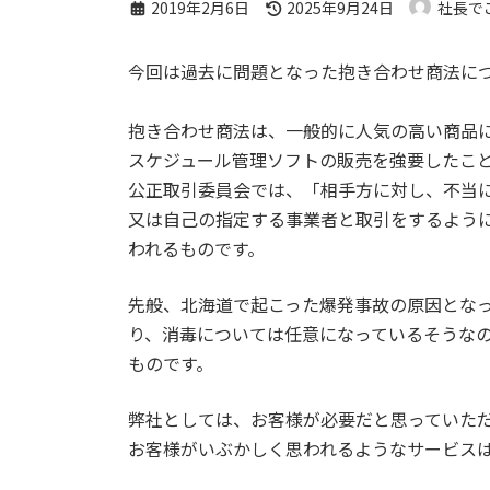
最
2019年2月6日
2025年9月24日
社長で
終
更
今回は過去に問題となった抱き合わせ商法に
新
日
抱き合わせ商法は、一般的に人気の高い商品
時
スケジュール管理ソフトの販売を強要したこ
:
公正取引委員会では、「相手方に対し、不当
又は自己の指定する事業者と取引をするよう
われるものです。
先般、北海道で起こった爆発事故の原因とな
り、消毒については任意になっているそうな
ものです。
弊社としては、お客様が必要だと思っていた
お客様がいぶかしく思われるようなサービス