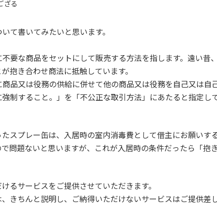
ござる
ついて書いてみたいと思います。
に不要な商品をセットにして販売する方法を指します。遠い昔
とが抱き合わせ商法に抵触しています。
に商品又は役務の供給に併せて他の商品又は役務を自己又は自
に強制すること。」を「不公正な取引方法」にあたると指定し
ったスプレー缶は、入居時の室内消毒費として借主にお願いす
ので問題ないと思いますが、これが入居時の条件だったら「抱
だけるサービスをご提供させていただきます。
は、きちんと説明し、ご納得いただけないサービスはご提供差