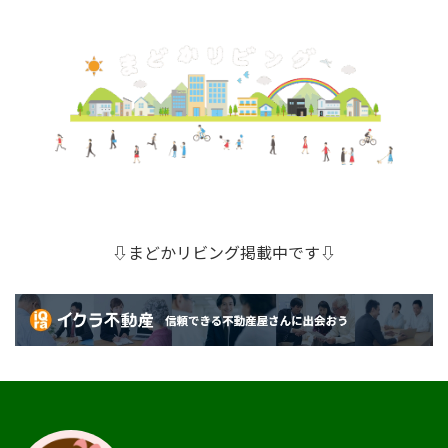
⇩まどかリビング掲載中です⇩