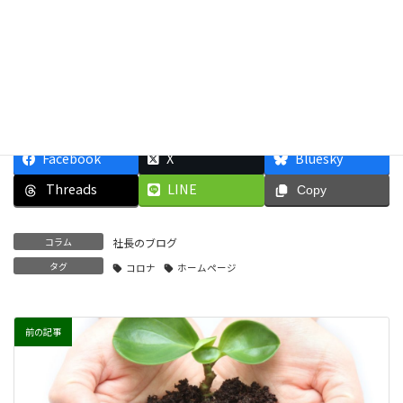
受付時間 9:00-18:00（水曜･第二火曜日定休） 電話番号
092-558-0157
メールによるお問合せ
Facebook
X
Bluesky
Threads
LINE
Copy
コラム
社長のブログ
タグ
コロナ
ホームページ
前の記事