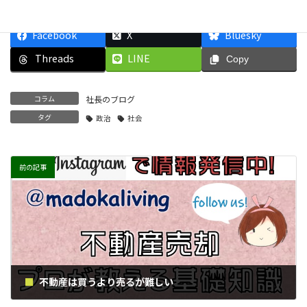
Facebook
X
Bluesky
Threads
LINE
Copy
コラム
社長のブログ
タグ
政治
社会
前の記事
不動産は買うより売るが難しい