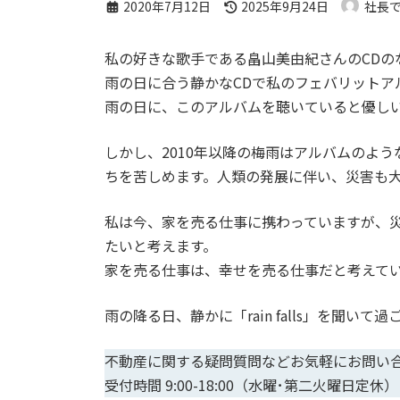
最
2020年7月12日
2025年9月24日
社長
終
更
私の好きな歌手である畠山美由紀さんのCDのなか
新
雨の日に合う静かなCDで私のフェバリットア
日
雨の日に、このアルバムを聴いていると優し
時
:
しかし、2010年以降の梅雨はアルバムのよ
ちを苦しめます。人類の発展に伴い、災害も
私は今、家を売る仕事に携わっていますが、
たいと考えます。
家を売る仕事は、幸せを売る仕事だと考えて
雨の降る日、静かに「rain falls」を聞いて
不動産に関する疑問質問などお気軽にお問い
受付時間 9:00-18:00（水曜･第二火曜日定