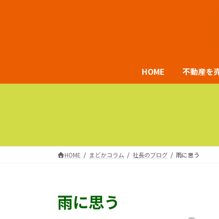
コ
ナ
ン
ビ
テ
ゲ
ン
ー
ツ
シ
HOME
不動産を
へ
ョ
ス
ン
キ
に
ッ
移
プ
動
HOME
まどかコラム
社長のブログ
雨に思う
雨に思う