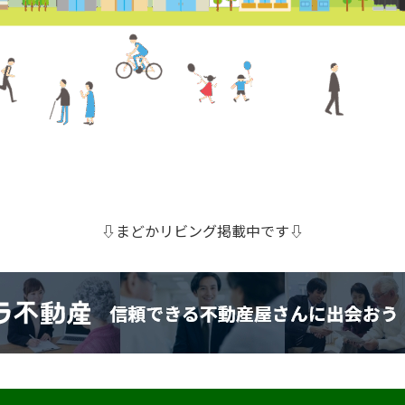
⇩まどかリビング掲載中です⇩