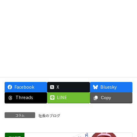
早く儲かって、ハワイに移住したいわ。アロハ～
不動産に関する疑問質問などお気軽にお問い合わせくださ
い。
受付時間 9:00-18:00（水曜･第二火曜日定休） 電話番号
092-558-0157
メールによるお問合せ
Facebook
X
Bluesky
Threads
LINE
Copy
コラム
社長のブログ