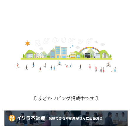
⇩まどかリビング掲載中です⇩