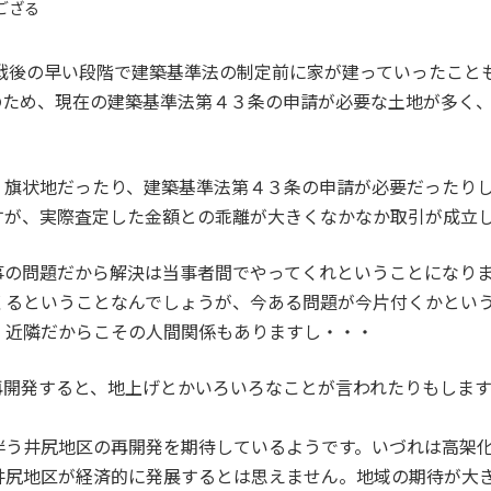
ござる
 戦後の早い段階で建築基準法の制定前に家が建っていったこと
のため、現在の建築基準法第４３条の申請が必要な土地が多く
、旗状地だったり、建築基準法第４３条の申請が必要だったり
すが、実際査定した金額との乖離が大きくなかなか取引が成立
事の問題だから解決は当事者間でやってくれということになり
くるということなんでしょうが、今ある問題が今片付くかとい
、近隣だからこその人間関係もありますし・・・
再開発すると、地上げとかいろいろなことが言われたりもしま
伴う井尻地区の再開発を期待しているようです。いづれは高架
井尻地区が経済的に発展するとは思えません。地域の期待が大