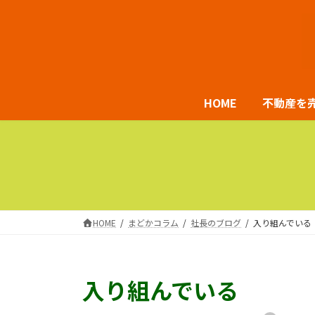
コ
ナ
ン
ビ
テ
ゲ
ン
ー
ツ
シ
HOME
不動産を
へ
ョ
ス
ン
キ
に
ッ
移
プ
動
HOME
まどかコラム
社長のブログ
入り組んでいる
入り組んでいる