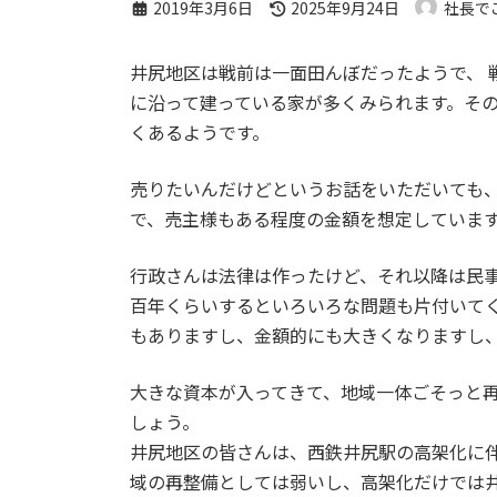
最
2019年3月6日
2025年9月24日
社長で
終
更
井尻地区は戦前は一面田んぼだったようで、
新
に沿って建っている家が多くみられます。そ
日
くあるようです。
時
:
売りたいんだけどというお話をいただいても
で、売主様もある程度の金額を想定していま
行政さんは法律は作ったけど、それ以降は民
百年くらいするといろいろな問題も片付いて
もありますし、金額的にも大きくなりますし
大きな資本が入ってきて、地域一体ごそっと
しょう。
井尻地区の皆さんは、西鉄井尻駅の高架化に
域の再整備としては弱いし、高架化だけでは