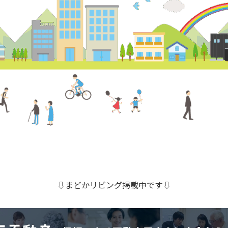
⇩まどかリビング掲載中です⇩