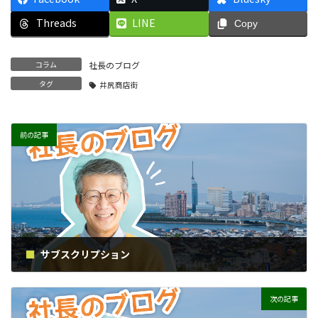
Threads
LINE
Copy
コラム
社長のブログ
タグ
井尻商店街
前の記事
サブスクリプション
2019年1月30日
次の記事